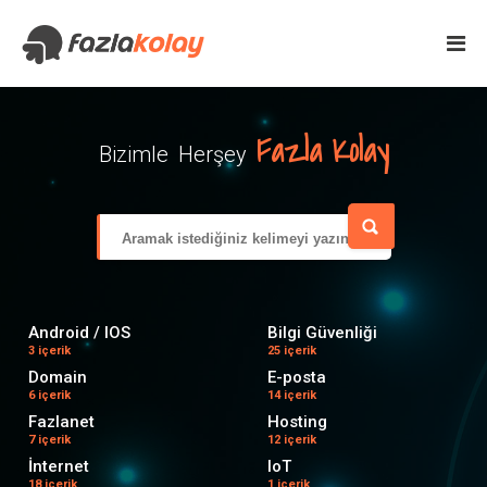
Fazla Kolay
Bizimle Herşey
Android / IOS
Bilgi Güvenliği
3 içerik
25 içerik
Domain
E-posta
6 içerik
14 içerik
Fazlanet
Hosting
7 içerik
12 içerik
İnternet
IoT
18 içerik
1 içerik