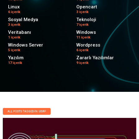
Linux
Opencart
6 içerik
3 içerik
Sosyal Medya
Teknoloji
3 içerik
7 içerik
Veritabanı
Windows
1 içerik
11 içerik
Windows Server
Wordpress
5 içerik
6 içerik
Yazılım
Zararlı Yazılımlar
17 içerik
9 içerik
ALL POSTS TAGGED IN: USRP