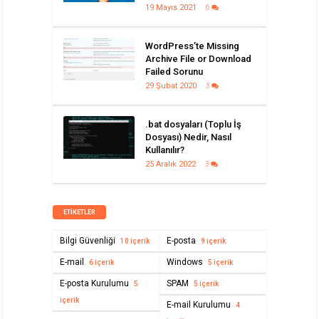
19 Mayıs 2021
6
WordPress’te Missing
Archive File or Download
Failed Sorunu
29 Şubat 2020
3
.bat dosyaları (Toplu İş
Dosyası) Nedir, Nasıl
Kullanılır?
25 Aralık 2022
3
ETIKETLER
Bilgi Güvenliği
E-posta
10 içerik
9 içerik
E-mail
Windows
6 içerik
5 içerik
E-posta Kurulumu
SPAM
5
5 içerik
içerik
E-mail Kurulumu
4