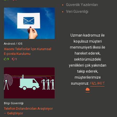
Güvenlik Yazılımları
Veri Güvenliği
Uzman kadromuz ile
koşulsuz müşteri
Android / IOS
memnuniyeti ilkesi ile
Xiaomi Telefonlar İçin Kurumsal
hareket ederek,
E-posta Kurulumu
sektörümüzdeki
9
1
yenilikleri çok yakından
takip ederek,
müşterilerimize
FAZLANET
sunuyoruz.
Bilgi Güvenliği
Telefon Dolandırıcıları Araştırıyor
– Geliştiriyor