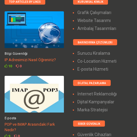
TOP ARTICLES BY LIKES
KURUMSAL KIMLIK
Grafik Çalışmaları
Website Tasarımı
Ambalaj Tasarımları
BARINDIRMA ÇÖZÜMLERI
Sunucu Kiralama
Bilgi Güvenliği
IP Adresimizi Nasıl Öğreniriz?
Co-Location Hizmeti
10
0
E-posta Hizmeti
DIJITAL PAZARLAMA
İnternet Reklamcılığı
Dijital Kampanyalar
Marka Stratejisi
E-posta
POP ve IMAP Arasındaki Fark
SIBER GÜVENLIK
Nedir?
Güvenlik Cihazları
9
0