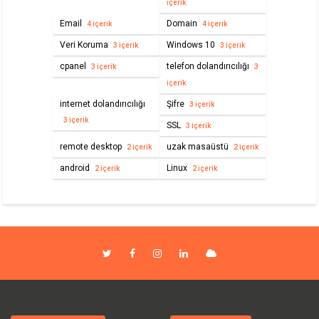
içerik
Email
Domain
4 içerik
4 içerik
Veri Koruma
Windows 10
3 içerik
3 içerik
cpanel
telefon dolandırıcılığı
3 içerik
3
içerik
internet dolandırıcılığı
Şifre
3 içerik
3 içerik
SSL
3 içerik
remote desktop
uzak masaüstü
2 içerik
2 içerik
android
Linux
2 içerik
2 içerik