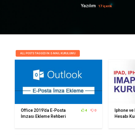
Yazılım
17 içerik
ALL POSTS TAGGED IN: E-MAIL KURULUMU
Office 2019’da E-Posta
Iphone ve
4
0
İmzası Ekleme Rehberi
Hesabı K