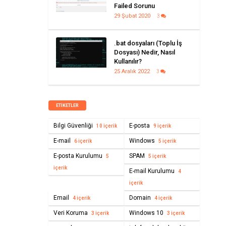
Failed Sorunu
29 Şubat 2020
3
.bat dosyaları (Toplu İş
Dosyası) Nedir, Nasıl
Kullanılır?
25 Aralık 2022
3
ETIKETLER
Bilgi Güvenliği
E-posta
10 içerik
9 içerik
E-mail
Windows
6 içerik
5 içerik
E-posta Kurulumu
SPAM
5
5 içerik
içerik
E-mail Kurulumu
4
içerik
Email
Domain
4 içerik
4 içerik
Veri Koruma
Windows 10
3 içerik
3 içerik