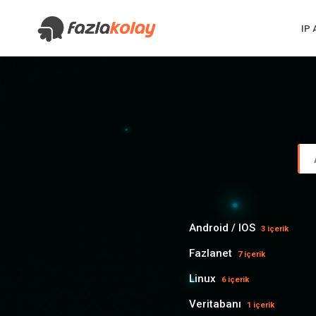
IP
Android / IOS
3 içerik
Fazlanet
7 içerik
Linux
6 içerik
Veritabanı
1 içerik