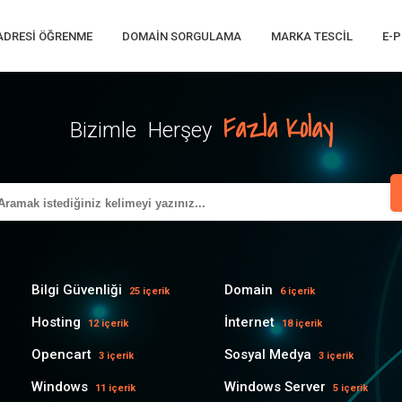
 ADRESI ÖĞRENME
DOMAIN SORGULAMA
MARKA TESCIL
E-P
Fazla Kolay
Bizimle Herşey
Bilgi Güvenliği
Domain
25 içerik
6 içerik
Hosting
İnternet
12 içerik
18 içerik
Opencart
Sosyal Medya
3 içerik
3 içerik
Windows
Windows Server
11 içerik
5 içerik