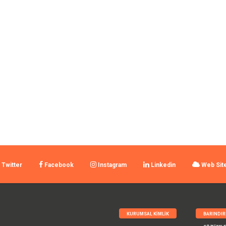
Twitter
Facebook
Instagram
Linkedin
Web Sit
KURUMSAL KIMLIK
BARINDI