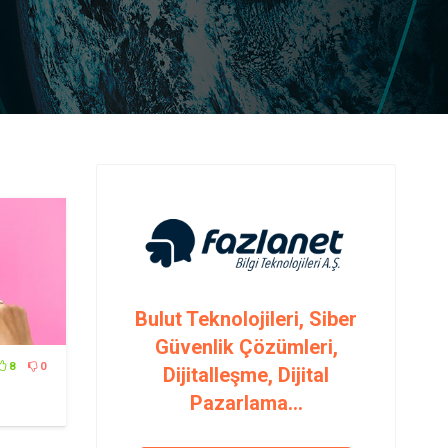
Bulut Teknolojileri, Siber
Güvenlik Çözümleri,
8
0
Dijitalleşme, Dijital
Pazarlama...