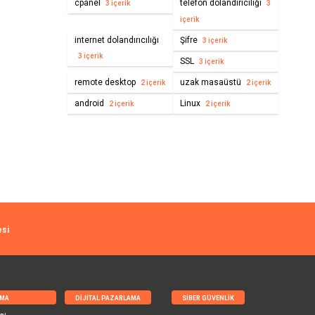
cpanel
telefon dolandırıcılığı
3 içerik
3
içerik
internet dolandırıcılığı
Şifre
3 içerik
3 içerik
SSL
3 içerik
remote desktop
uzak masaüstü
2 içerik
2 içerik
android
Linux
2 içerik
2 içerik
esi
RMA
DIJITAL PAZARLAMA
SIBER GÜVENLIK