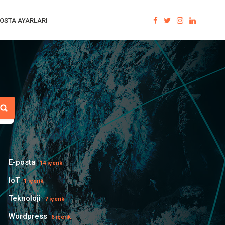
OSTA AYARLARI
E-posta
14 içerik
IoT
1 içerik
Teknoloji
7 içerik
Wordpress
6 içerik