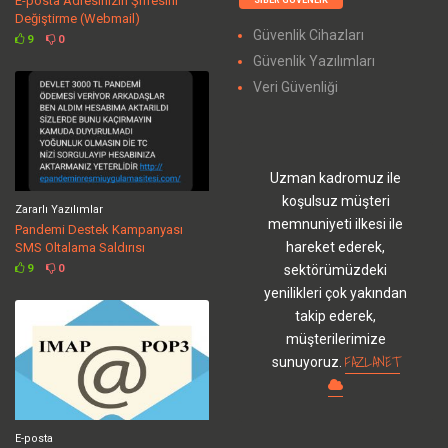
E-posta Adresinizin Şifresini
Değiştirme (Webmail)
Güvenlik Cihazları
9
0
Güvenlik Yazılımları
Veri Güvenliği
Uzman kadromuz ile
koşulsuz müşteri
Zararlı Yazılımlar
memnuniyeti ilkesi ile
Pandemi Destek Kampanyası
hareket ederek,
SMS Oltalama Saldırısı
sektörümüzdeki
9
0
yenilikleri çok yakından
takip ederek,
müşterilerimize
FAZLANET
sunuyoruz.
E-posta