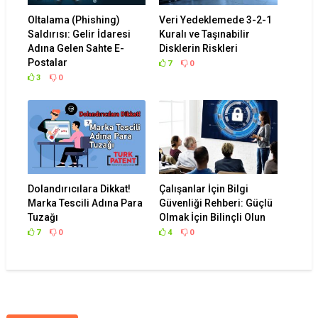
Oltalama (Phishing)
Veri Yedeklemede 3-2-1
Saldırısı: Gelir İdaresi
Kuralı ve Taşınabilir
Adına Gelen Sahte E-
Disklerin Riskleri
Postalar
7
0
3
0
Dolandırıcılara Dikkat!
Çalışanlar İçin Bilgi
Marka Tescili Adına Para
Güvenliği Rehberi: Güçlü
Tuzağı
Olmak İçin Bilinçli Olun
7
0
4
0