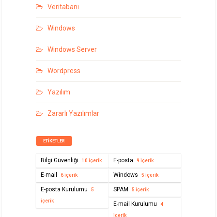
Veritabanı
Windows
Windows Server
Wordpress
Yazılım
Zararlı Yazılımlar
ETIKETLER
Bilgi Güvenliği
E-posta
10 içerik
9 içerik
E-mail
Windows
6 içerik
5 içerik
E-posta Kurulumu
SPAM
5
5 içerik
içerik
E-mail Kurulumu
4
içerik