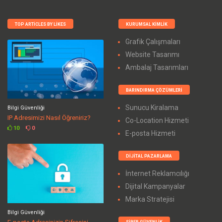
TOP ARTICLES BY LIKES
KURUMSAL KIMLIK
Grafik Çalışmaları
Website Tasarımı
Ambalaj Tasarımları
BARINDIRMA ÇÖZÜMLERI
Sunucu Kiralama
Bilgi Güvenliği
IP Adresimizi Nasıl Öğreniriz?
Co-Location Hizmeti
10
0
E-posta Hizmeti
DIJITAL PAZARLAMA
İnternet Reklamcılığı
Dijital Kampanyalar
Marka Stratejisi
Bilgi Güvenliği
SIBER GÜVENLIK