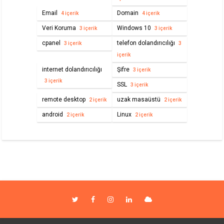
Email
Domain
4 içerik
4 içerik
Veri Koruma
Windows 10
3 içerik
3 içerik
cpanel
telefon dolandırıcılığı
3 içerik
3
içerik
internet dolandırıcılığı
Şifre
3 içerik
3 içerik
SSL
3 içerik
remote desktop
uzak masaüstü
2 içerik
2 içerik
android
Linux
2 içerik
2 içerik