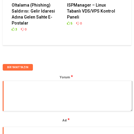
Oltalama (Phishing)
ISPManager – Linux
Saldırısı: Gelir İdaresi
Tabanlı VDS/VPS Kontrol
Adına Gelen Sahte E-
Paneli
Postalar
5
0
3
0
BIR YANIT YAZIN
*
Yorum
*
Ad