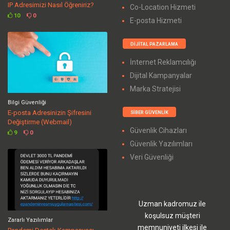
IP Adresimizi Nasıl Öğreniriz?
Co-Location Hizmeti
10
0
E-posta Hizmeti
DIJITAL PAZARLAMA
İnternet Reklamcılığı
Dijital Kampanyalar
Marka Stratejisi
Bilgi Güvenliği
E-posta Adresinizin Şifresini
SIBER GÜVENLIK
Değiştirme (Webmail)
Güvenlik Cihazları
9
0
Güvenlik Yazılımları
Veri Güvenliği
Uzman kadromuz ile
koşulsuz müşteri
Zararlı Yazılımlar
memnuniyeti ilkesi ile