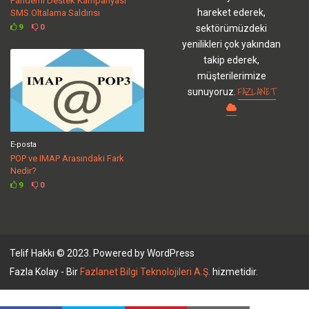
Pandemi Destek Kampanyası
hareket ederek,
SMS Oltalama Saldırısı
sektörümüzdeki
9
0
yenilikleri çok yakından
takip ederek,
müşterilerimize
FAZLANET
sunuyoruz.
E-posta
POP ve IMAP Arasındaki Fark
Nedir?
9
0
Telif Hakkı © 2023. Powered by WordPress
Fazla Kolay - Bir
Fazlanet Bilgi Teknolojileri A.Ş.
hizmetidir.