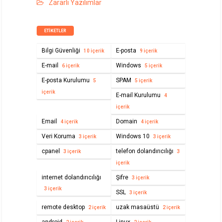
Zararlı Yazılımlar
ETIKETLER
Bilgi Güvenliği
E-posta
10 içerik
9 içerik
E-mail
Windows
6 içerik
5 içerik
E-posta Kurulumu
SPAM
5
5 içerik
içerik
E-mail Kurulumu
4
içerik
Email
Domain
4 içerik
4 içerik
Veri Koruma
Windows 10
3 içerik
3 içerik
cpanel
telefon dolandırıcılığı
3 içerik
3
içerik
internet dolandırıcılığı
Şifre
3 içerik
3 içerik
SSL
3 içerik
remote desktop
uzak masaüstü
2 içerik
2 içerik
android
Linux