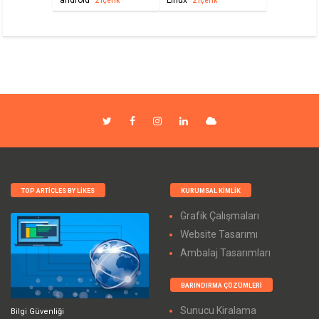
2 içerik
2 içerik
TOP ARTICLES BY LIKES
KURUMSAL KIMLIK
Grafik Çalışmaları
Website Tasarımı
Ambalaj Tasarımları
BARINDIRMA ÇÖZÜMLERI
Sunucu Kiralama
Bilgi Güvenliği