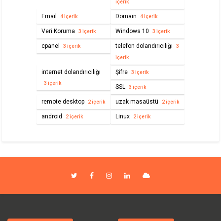
içerik
Email
Domain
4 içerik
4 içerik
Veri Koruma
Windows 10
3 içerik
3 içerik
cpanel
telefon dolandırıcılığı
3 içerik
3
içerik
internet dolandırıcılığı
Şifre
3 içerik
3 içerik
SSL
3 içerik
remote desktop
uzak masaüstü
2 içerik
2 içerik
android
Linux
2 içerik
2 içerik