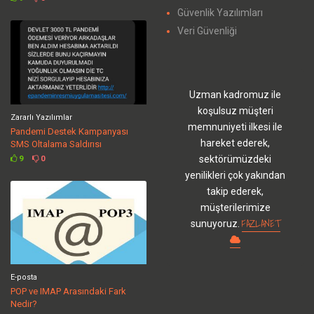
Güvenlik Yazılımları
Veri Güvenliği
Uzman kadromuz ile
koşulsuz müşteri
Zararlı Yazılımlar
memnuniyeti ilkesi ile
Pandemi Destek Kampanyası
hareket ederek,
SMS Oltalama Saldırısı
sektörümüzdeki
9
0
yenilikleri çok yakından
takip ederek,
müşterilerimize
FAZLANET
sunuyoruz.
E-posta
POP ve IMAP Arasındaki Fark
Nedir?