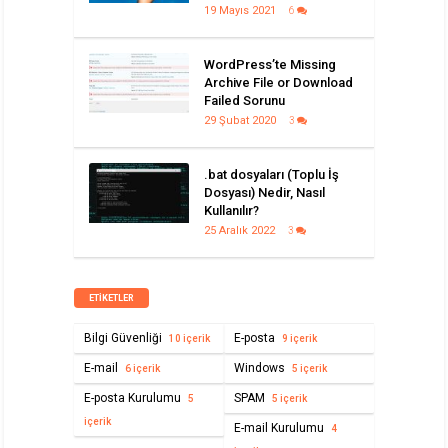
19 Mayıs 2021
6
WordPress’te Missing
Archive File or Download
Failed Sorunu
29 Şubat 2020
3
.bat dosyaları (Toplu İş
Dosyası) Nedir, Nasıl
Kullanılır?
25 Aralık 2022
3
ETIKETLER
Bilgi Güvenliği
E-posta
10 içerik
9 içerik
E-mail
Windows
6 içerik
5 içerik
E-posta Kurulumu
SPAM
5
5 içerik
içerik
E-mail Kurulumu
4