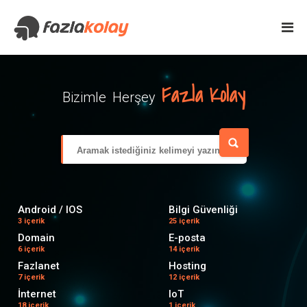
Fazla Kolay
Bizimle Herşey
Android / IOS
Bilgi Güvenliği
3 içerik
25 içerik
Domain
E-posta
6 içerik
14 içerik
Fazlanet
Hosting
7 içerik
12 içerik
İnternet
IoT
18 içerik
1 içerik