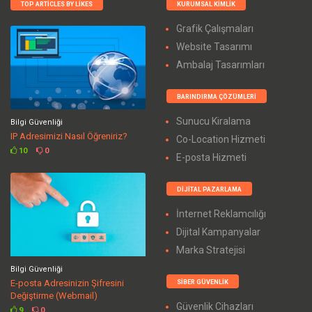
TOP ARTICLES BY LIKES
KURUMSAL KIMLIK
Grafik Çalışmaları
Website Tasarımı
Ambalaj Tasarımları
BARINDIRMA ÇÖZÜMLERI
Sunucu Kiralama
Bilgi Güvenliği
IP Adresimizi Nasıl Öğreniriz?
Co-Location Hizmeti
10
0
E-posta Hizmeti
DIJITAL PAZARLAMA
İnternet Reklamcılığı
Dijital Kampanyalar
Marka Stratejisi
Bilgi Güvenliği
E-posta Adresinizin Şifresini
SIBER GÜVENLIK
Değiştirme (Webmail)
Güvenlik Cihazları
9
0