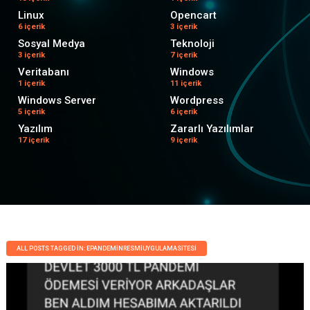
Linux
Opencart
6 içerik
3 içerik
Sosyal Medya
Teknoloji
3 içerik
7 içerik
Veritabanı
Windows
1 içerik
11 içerik
Windows Server
Wordpress
5 içerik
6 içerik
Yazılım
Zararlı Yazılımlar
17 içerik
9 içerik
ALL POSTS TAGGED IN: EPANDEMINRESMIUYGULAMASITESI