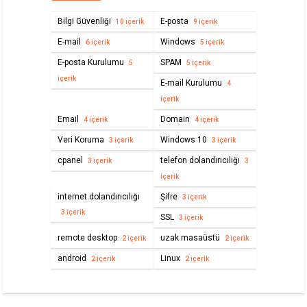
Bilgi Güvenliği
E-posta
10 içerik
9 içerik
E-mail
Windows
6 içerik
5 içerik
E-posta Kurulumu
SPAM
5
5 içerik
içerik
E-mail Kurulumu
4
içerik
Email
Domain
4 içerik
4 içerik
Veri Koruma
Windows 10
3 içerik
3 içerik
cpanel
telefon dolandırıcılığı
3 içerik
3
içerik
internet dolandırıcılığı
Şifre
3 içerik
3 içerik
SSL
3 içerik
remote desktop
uzak masaüstü
2 içerik
2 içerik
android
Linux
2 içerik
2 içerik