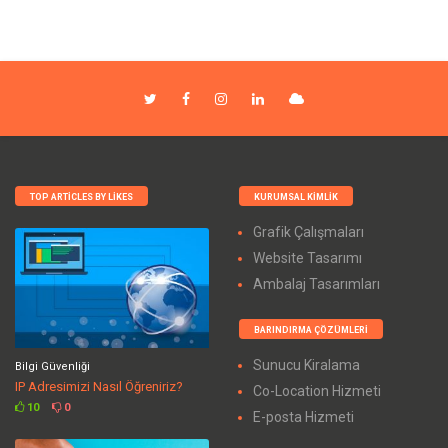
TOP ARTICLES BY LIKES
KURUMSAL KIMLIK
Grafik Çalışmaları
Website Tasarımı
Ambalaj Tasarımları
BARINDIRMA ÇÖZÜMLERI
Sunucu Kiralama
Bilgi Güvenliği
IP Adresimizi Nasıl Öğreniriz?
Co-Location Hizmeti
10
0
E-posta Hizmeti