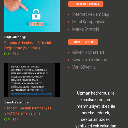
DIJITAL PAZARLAMA
İnternet Reklamcılığı
Dijital Kampanyalar
Marka Stratejisi
Bilgi Güvenliği
E-posta Adresinizin Şifresini
SIBER GÜVENLIK
Değiştirme (Webmail)
Güvenlik Cihazları
9
0
Güvenlik Yazılımları
Veri Güvenliği
Uzman kadromuz ile
koşulsuz müşteri
Zararlı Yazılımlar
memnuniyeti ilkesi ile
Pandemi Destek Kampanyası
hareket ederek,
SMS Oltalama Saldırısı
sektörümüzdeki
9
0
yenilikleri çok yakından