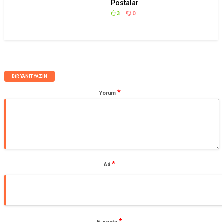
Postalar
3
0
BIR YANIT YAZIN
*
Yorum
*
Ad
*
E-posta