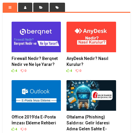
Firewall Nedir? Berqnet
AnyDesk Nedir? Nasıl
Nedir ve Ne İşe Yarar?
Kurulur?
4
0
4
0
Office 2019’da E-Posta
Oltalama (Phishing)
İmzası Ekleme Rehberi
Saldırısı: Gelir İdaresi
Adına Gelen Sahte E-
4
0