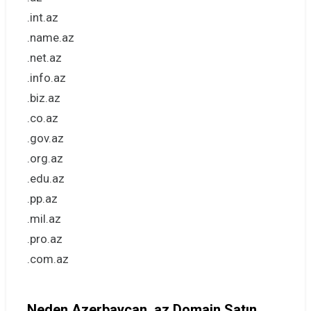
.int.az
.name.az
.net.az
.info.az
.biz.az
.co.az
.gov.az
.org.az
.edu.az
.pp.az
.mil.az
.pro.az
.com.az
Neden Azerbaycan .az Domain Satın