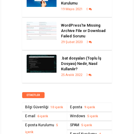
Kurulumu
19 Mayıs 2021
6
WordPress’te Missing
Archive File or Download
Failed Sorunu
29 Şubat 2020
3
.bat dosyaları (Toplu İş
Dosyası) Nedir, Nasıl
Kullanılır?
25 Aralık 2022
3
ETIKETLER
Bilgi Güvenliği
E-posta
10 içerik
9 içerik
E-mail
Windows
6 içerik
5 içerik
E-posta Kurulumu
SPAM
5
5 içerik
içerik