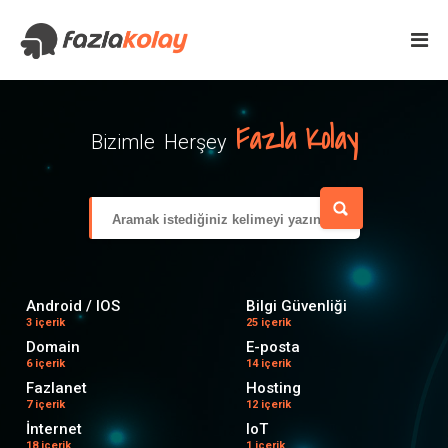
Fazla Kolay
Bizimle Herşey
Android / IOS
Bilgi Güvenliği
3 içerik
25 içerik
Domain
E-posta
6 içerik
14 içerik
Fazlanet
Hosting
7 içerik
12 içerik
İnternet
IoT
18 içerik
1 içerik