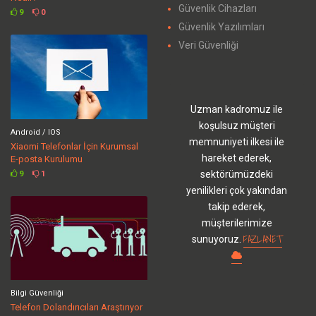
Güvenlik Cihazları
9
0
Güvenlik Yazılımları
Veri Güvenliği
Uzman kadromuz ile
koşulsuz müşteri
Android / IOS
memnuniyeti ilkesi ile
Xiaomi Telefonlar İçin Kurumsal
hareket ederek,
E-posta Kurulumu
sektörümüzdeki
9
1
yenilikleri çok yakından
takip ederek,
müşterilerimize
FAZLANET
sunuyoruz.
Bilgi Güvenliği
Telefon Dolandırıcıları Araştırıyor