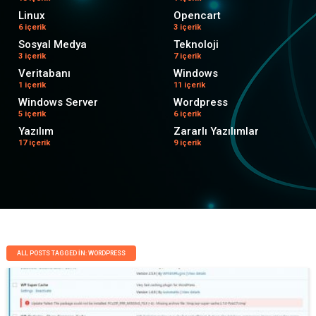
Linux
Opencart
6 içerik
3 içerik
Sosyal Medya
Teknoloji
3 içerik
7 içerik
Veritabanı
Windows
1 içerik
11 içerik
Windows Server
Wordpress
5 içerik
6 içerik
Yazılım
Zararlı Yazılımlar
17 içerik
9 içerik
ALL POSTS TAGGED IN: WORDPRESS