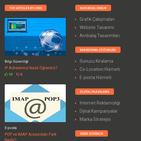
TOP ARTICLES BY LIKES
KURUMSAL KIMLIK
Grafik Çalışmaları
Website Tasarımı
Ambalaj Tasarımları
BARINDIRMA ÇÖZÜMLERI
Sunucu Kiralama
Bilgi Güvenliği
IP Adresimizi Nasıl Öğreniriz?
Co-Location Hizmeti
10
0
E-posta Hizmeti
DIJITAL PAZARLAMA
İnternet Reklamcılığı
Dijital Kampanyalar
Marka Stratejisi
E-posta
POP ve IMAP Arasındaki Fark
SIBER GÜVENLIK
Nedir?