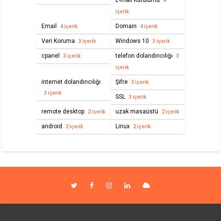
E-mail Kurulumu
4
içerik
Email
Domain
4 içerik
4 içerik
Veri Koruma
Windows 10
3 içerik
3 içerik
cpanel
telefon dolandırıcılığı
3 içerik
3
içerik
internet dolandırıcılığı
Şifre
3 içerik
3 içerik
SSL
3 içerik
remote desktop
uzak masaüstü
2 içerik
2 içerik
android
Linux
2 içerik
2 içerik