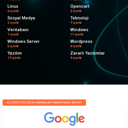
Linux
Opencart
6 içerik
3 içerik
Sosyal Medya
Teknoloji
3 içerik
7 içerik
Veritabanı
Windows
1 içerik
11 içerik
Windows Server
Wordpress
5 içerik
6 içerik
Yazılım
Zararlı Yazılımlar
17 içerik
9 içerik
ALL POSTS TAGGED IN: VARSAYILAN TARAYICI NASIL YAPILIR?