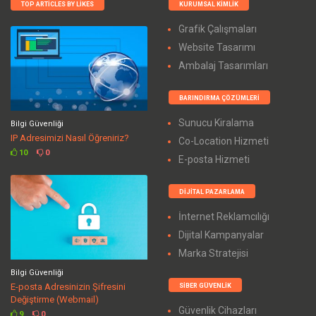
TOP ARTICLES BY LIKES
KURUMSAL KIMLIK
Grafik Çalışmaları
Website Tasarımı
Ambalaj Tasarımları
BARINDIRMA ÇÖZÜMLERI
Sunucu Kiralama
Bilgi Güvenliği
IP Adresimizi Nasıl Öğreniriz?
Co-Location Hizmeti
10
0
E-posta Hizmeti
DIJITAL PAZARLAMA
İnternet Reklamcılığı
Dijital Kampanyalar
Marka Stratejisi
Bilgi Güvenliği
E-posta Adresinizin Şifresini
SIBER GÜVENLIK
Değiştirme (Webmail)
Güvenlik Cihazları
9
0