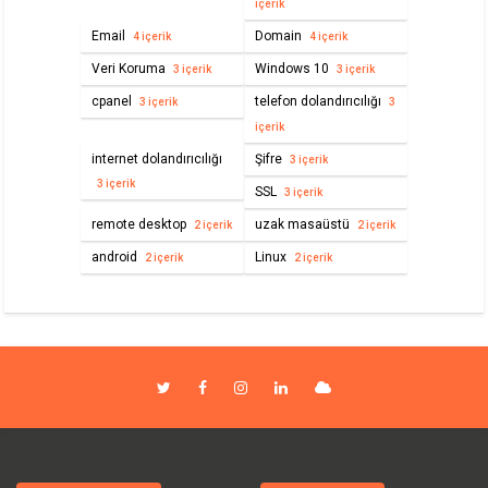
içerik
Email
Domain
4 içerik
4 içerik
Veri Koruma
Windows 10
3 içerik
3 içerik
cpanel
telefon dolandırıcılığı
3 içerik
3
içerik
internet dolandırıcılığı
Şifre
3 içerik
3 içerik
SSL
3 içerik
remote desktop
uzak masaüstü
2 içerik
2 içerik
android
Linux
2 içerik
2 içerik