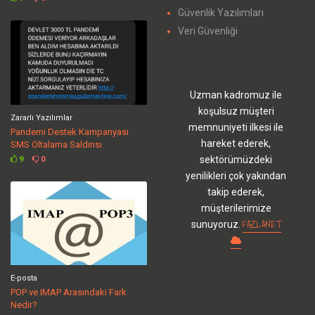
Güvenlik Yazılımları
Veri Güvenliği
Uzman kadromuz ile
koşulsuz müşteri
Zararlı Yazılımlar
memnuniyeti ilkesi ile
Pandemi Destek Kampanyası
hareket ederek,
SMS Oltalama Saldırısı
sektörümüzdeki
9
0
yenilikleri çok yakından
takip ederek,
müşterilerimize
FAZLANET
sunuyoruz.
E-posta
POP ve IMAP Arasındaki Fark
Nedir?