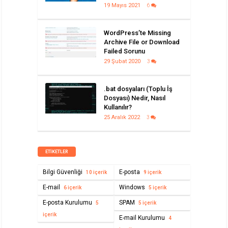
19 Mayıs 2021
6
WordPress’te Missing
Archive File or Download
Failed Sorunu
29 Şubat 2020
3
.bat dosyaları (Toplu İş
Dosyası) Nedir, Nasıl
Kullanılır?
25 Aralık 2022
3
ETIKETLER
Bilgi Güvenliği
E-posta
10 içerik
9 içerik
E-mail
Windows
6 içerik
5 içerik
E-posta Kurulumu
SPAM
5
5 içerik
içerik
E-mail Kurulumu
4