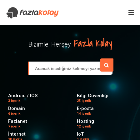
Fazla Kolay
Bizimle Herşey
Android / IOS
Bilgi Güvenliği
3 içerik
25 içerik
Domain
E-posta
6 içerik
14 içerik
Fazlanet
Hosting
7 içerik
12 içerik
İnternet
IoT
18 içerik
1 içerik