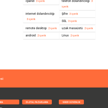
cpanel
telefon dolandırıcılığı
3 içerik
3
içerik
internet dolandırıcılığı
Şifre
3 içerik
3 içerik
SSL
3 içerik
remote desktop
uzak masaüstü
2 içerik
2 içerik
android
Linux
2 içerik
2 içerik
esi
RMA
DIJITAL PAZARLAMA
SIBER GÜVENLIK