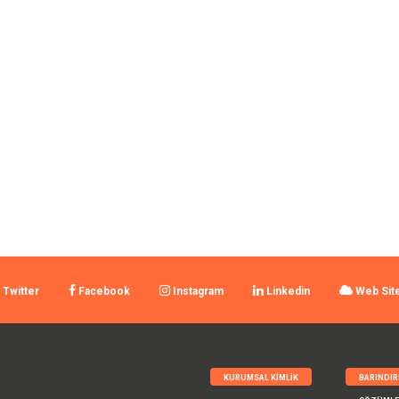
Twitter
Facebook
Instagram
Linkedin
Web Sit
KURUMSAL KIMLIK
BARINDI