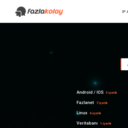
IP
Android / IOS
3 içerik
Fazlanet
7 içerik
Linux
6 içerik
Veritabanı
1 içerik