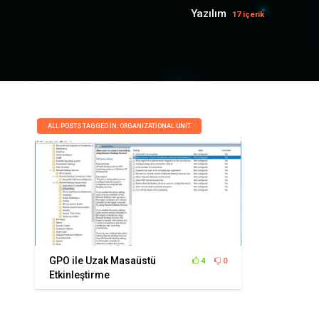
Yazılım
17 içerik
ALL POSTS TAGGED IN: ORGANIZATIONAL UNIT
GPO ile Uzak Masaüstü
4
0
Etkinleştirme