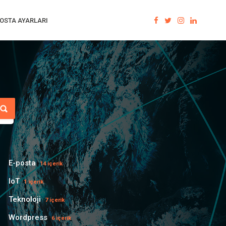
OSTA AYARLARI
E-posta
14 içerik
IoT
1 içerik
Teknoloji
7 içerik
Wordpress
6 içerik