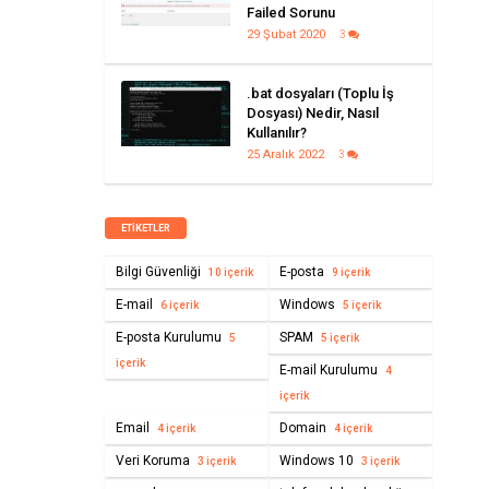
Failed Sorunu
29 Şubat 2020
3
.bat dosyaları (Toplu İş
Dosyası) Nedir, Nasıl
Kullanılır?
25 Aralık 2022
3
ETIKETLER
Bilgi Güvenliği
E-posta
10 içerik
9 içerik
E-mail
Windows
6 içerik
5 içerik
E-posta Kurulumu
SPAM
5
5 içerik
içerik
E-mail Kurulumu
4
içerik
Email
Domain
4 içerik
4 içerik
Veri Koruma
Windows 10
3 içerik
3 içerik