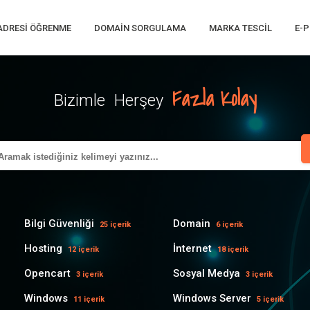
 ADRESI ÖĞRENME
DOMAIN SORGULAMA
MARKA TESCIL
E-P
Fazla Kolay
Bizimle Herşey
Bilgi Güvenliği
Domain
25 içerik
6 içerik
Hosting
İnternet
12 içerik
18 içerik
Opencart
Sosyal Medya
3 içerik
3 içerik
Windows
Windows Server
11 içerik
5 içerik