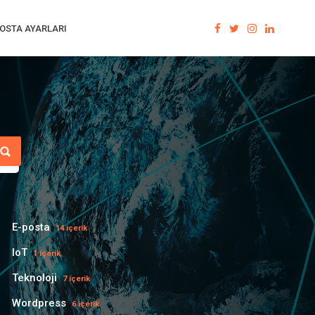
OSTA AYARLARI
E-posta
14 içerik
IoT
1 içerik
Teknoloji
7 içerik
Wordpress
6 içerik