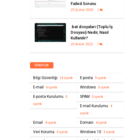
Failed Sorunu
29 Şubat 2020
3
.bat dosyaları (Toplu İş
Dosyası) Nedir, Nasıl
Kullanılır?
25 Aralık 2022
3
ETIKETLER
Bilgi Güvenliği
E-posta
10 içerik
9 içerik
E-mail
Windows
6 içerik
5 içerik
E-posta Kurulumu
SPAM
5
5 içerik
içerik
E-mail Kurulumu
4
içerik
Email
Domain
4 içerik
4 içerik
Veri Koruma
Windows 10
3 içerik
3 içerik