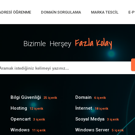
 ADRESI ÖĞRENME
DOMAIN SORGULAMA
MARKA TESCIL
E-P
Fazla Kolay
Bizimle Herşey
Bilgi Güvenliği
Domain
25 içerik
6 içerik
Hosting
İnternet
12 içerik
18 içerik
Opencart
Sosyal Medya
3 içerik
3 içerik
Windows
Windows Server
11 içerik
5 içerik