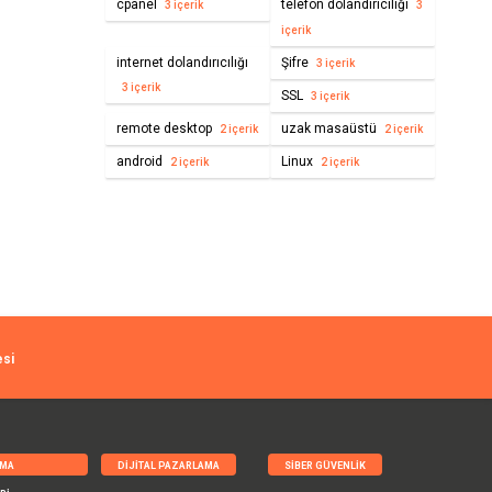
cpanel
telefon dolandırıcılığı
3 içerik
3
içerik
internet dolandırıcılığı
Şifre
3 içerik
3 içerik
SSL
3 içerik
remote desktop
uzak masaüstü
2 içerik
2 içerik
android
Linux
2 içerik
2 içerik
esi
RMA
DIJITAL PAZARLAMA
SIBER GÜVENLIK