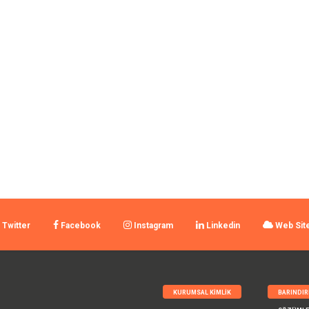
Twitter
Facebook
Instagram
Linkedin
Web Sit
KURUMSAL KIMLIK
BARINDI