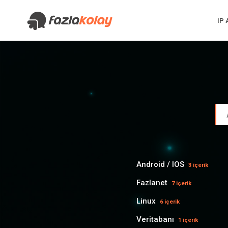
IP
Android / IOS
3 içerik
Fazlanet
7 içerik
Linux
6 içerik
Veritabanı
1 içerik