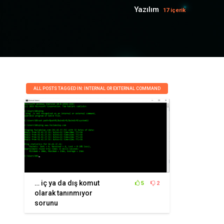
Yazılım
17 içerik
ALL POSTS TAGGED IN: INTERNAL OR EXTERNAL COMMAND
… iç ya da dış komut
5
2
olarak tanınmıyor
sorunu