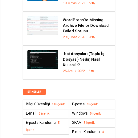
19 Mayıs 2021
6
WordPress’te Missing
Archive File or Download
Failed Sorunu
29 Şubat 2020
3
.bat dosyaları (Toplu İş
Dosyası) Nedir, Nasıl
Kullanılır?
25 Aralık 2022
3
ETIKETLER
Bilgi Güvenliği
E-posta
10 içerik
9 içerik
E-mail
Windows
6 içerik
5 içerik
E-posta Kurulumu
SPAM
5
5 içerik
içerik
E-mail Kurulumu
4