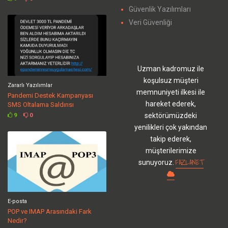
Güvenlik Yazılımları
Veri Güvenliği
Uzman kadromuz ile
koşulsuz müşteri
Zararlı Yazılımlar
memnuniyeti ilkesi ile
Pandemi Destek Kampanyası
hareket ederek,
SMS Oltalama Saldırısı
sektörümüzdeki
9
0
yenilikleri çok yakından
takip ederek,
müşterilerimize
FAZLANET
sunuyoruz.
E-posta
POP ve IMAP Arasındaki Fark
Nedir?