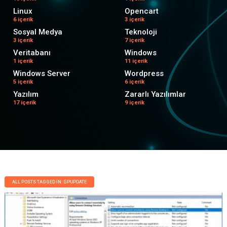
Linux
Opencart
6 içerik
3 içerik
Sosyal Medya
Teknoloji
3 içerik
7 içerik
Veritabanı
Windows
1 içerik
11 içerik
Windows Server
Wordpress
5 içerik
6 içerik
Yazılım
Zararlı Yazılımlar
17 içerik
9 içerik
ALL POSTS TAGGED IN: GPUPDATE