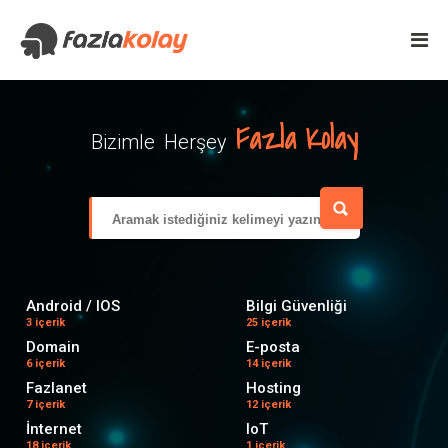
Fazla Kolay
Bizimle Herşey
Android / IOS
Bilgi Güvenliği
3 içerik
25 içerik
Domain
E-posta
6 içerik
14 içerik
Fazlanet
Hosting
7 içerik
12 içerik
İnternet
IoT
18 içerik
1 içerik