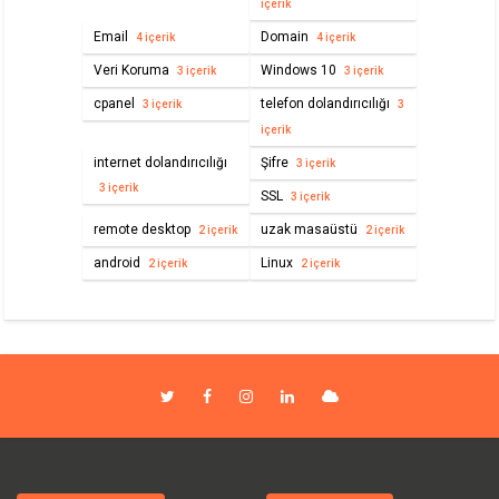
içerik
Email
Domain
4 içerik
4 içerik
Veri Koruma
Windows 10
3 içerik
3 içerik
cpanel
telefon dolandırıcılığı
3 içerik
3
içerik
internet dolandırıcılığı
Şifre
3 içerik
3 içerik
SSL
3 içerik
remote desktop
uzak masaüstü
2 içerik
2 içerik
android
Linux
2 içerik
2 içerik