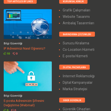
TOP ARTICLES BY LIKES
KURUMSAL KIMLIK
Grafik Çalışmaları
Website Tasarımı
Ambalaj Tasarımları
BARINDIRMA ÇÖZÜMLERI
Sunucu Kiralama
Bilgi Güvenliği
IP Adresimizi Nasıl Öğreniriz?
Co-Location Hizmeti
10
0
E-posta Hizmeti
DIJITAL PAZARLAMA
İnternet Reklamcılığı
Dijital Kampanyalar
Marka Stratejisi
Bilgi Güvenliği
E-posta Adresinizin Şifresini
SIBER GÜVENLIK
Değiştirme (Webmail)
Güvenlik Cihazları
9
0