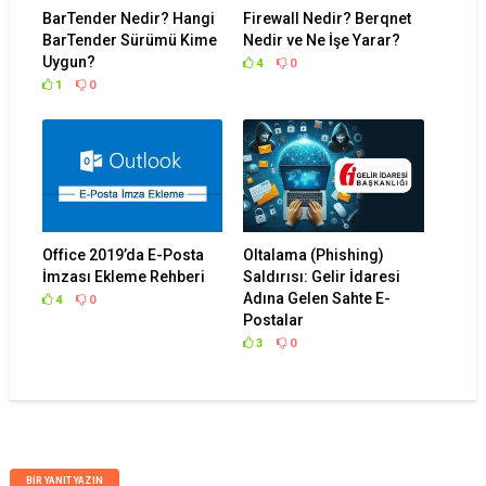
BarTender Nedir? Hangi
Firewall Nedir? Berqnet
BarTender Sürümü Kime
Nedir ve Ne İşe Yarar?
Uygun?
4
0
1
0
Office 2019’da E-Posta
Oltalama (Phishing)
İmzası Ekleme Rehberi
Saldırısı: Gelir İdaresi
Adına Gelen Sahte E-
4
0
Postalar
3
0
BIR YANIT YAZIN