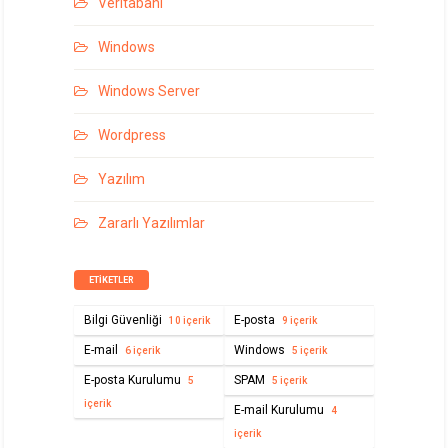
Veritabanı
Windows
Windows Server
Wordpress
Yazılım
Zararlı Yazılımlar
ETIKETLER
Bilgi Güvenliği
E-posta
10 içerik
9 içerik
E-mail
Windows
6 içerik
5 içerik
E-posta Kurulumu
SPAM
5
5 içerik
içerik
E-mail Kurulumu
4
içerik