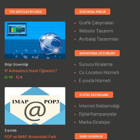
TOP ARTICLES BY LIKES
KURUMSAL KIMLIK
Grafik Çalışmaları
Website Tasarımı
Ambalaj Tasarımları
BARINDIRMA ÇÖZÜMLERI
Sunucu Kiralama
Bilgi Güvenliği
IP Adresimizi Nasıl Öğreniriz?
Co-Location Hizmeti
10
0
E-posta Hizmeti
DIJITAL PAZARLAMA
İnternet Reklamcılığı
Dijital Kampanyalar
Marka Stratejisi
E-posta
POP ve IMAP Arasındaki Fark
SIBER GÜVENLIK