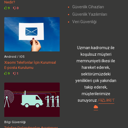
Nedir?
Güvenlik Cihazları
9
0
Güvenlik Yazılımları
Veri Güvenliği
Uzman kadromuz ile
koşulsuz müşteri
Android / IOS
memnuniyeti ilkesi ile
Xiaomi Telefonlar İçin Kurumsal
hareket ederek,
E-posta Kurulumu
sektörümüzdeki
9
1
yenilikleri çok yakından
takip ederek,
müşterilerimize
FAZLANET
sunuyoruz.
Bilgi Güvenliği
Telefon Dolandırıcıları Araştırıyor