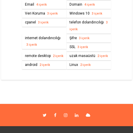
Email
Domain
4 içerik
4 içerik
Veri Koruma
Windows 10
3 içerik
3 içerik
cpanel
telefon dolandırıcılığı
3 içerik
3
içerik
internet dolandırıcılığı
Şifre
3 içerik
3 içerik
SSL
3 içerik
remote desktop
uzak masaüstü
2 içerik
2 içerik
android
Linux
2 içerik
2 içerik