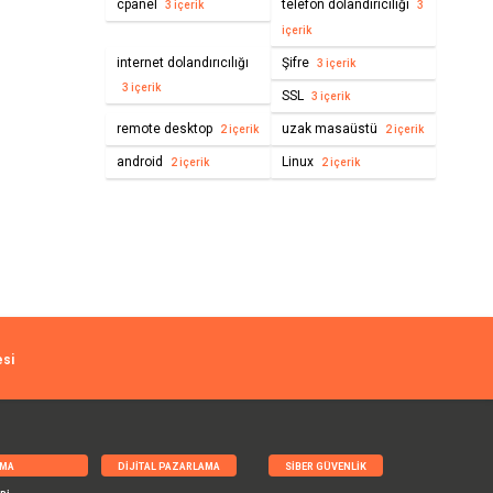
cpanel
telefon dolandırıcılığı
3 içerik
3
içerik
internet dolandırıcılığı
Şifre
3 içerik
3 içerik
SSL
3 içerik
remote desktop
uzak masaüstü
2 içerik
2 içerik
android
Linux
2 içerik
2 içerik
esi
RMA
DIJITAL PAZARLAMA
SIBER GÜVENLIK