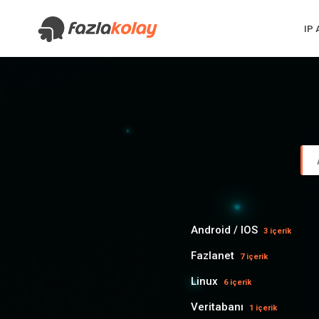
IP
Android / IOS
3 içerik
Fazlanet
7 içerik
Linux
6 içerik
Veritabanı
1 içerik