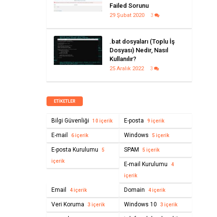
Failed Sorunu
29 Şubat 2020
3
.bat dosyaları (Toplu İş
Dosyası) Nedir, Nasıl
Kullanılır?
25 Aralık 2022
3
ETIKETLER
Bilgi Güvenliği
E-posta
10 içerik
9 içerik
E-mail
Windows
6 içerik
5 içerik
E-posta Kurulumu
SPAM
5
5 içerik
içerik
E-mail Kurulumu
4
içerik
Email
Domain
4 içerik
4 içerik
Veri Koruma
Windows 10
3 içerik
3 içerik