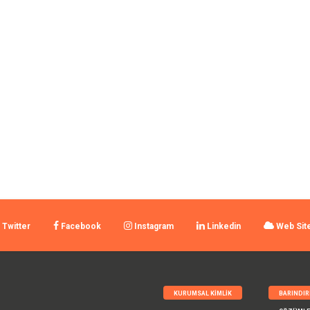
Twitter
Facebook
Instagram
Linkedin
Web Sit
KURUMSAL KIMLIK
BARINDI