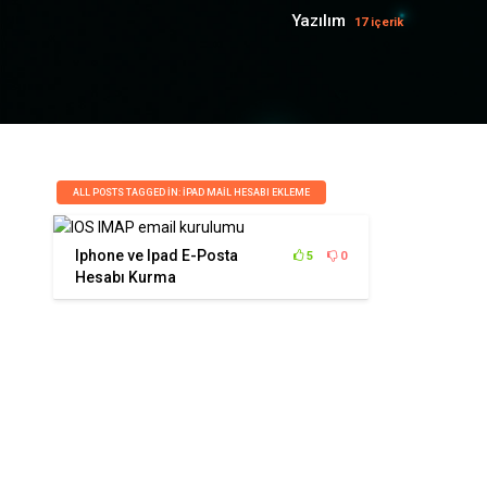
Yazılım
17 içerik
ALL POSTS TAGGED IN: IPAD MAIL HESABI EKLEME
Iphone ve Ipad E-Posta
5
0
Hesabı Kurma