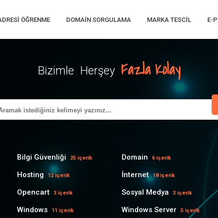
 ADRESI ÖĞRENME
DOMAIN SORGULAMA
MARKA TESCIL
E-P
Fazla Kolay
Bizimle Herşey
Bilgi Güvenliği
Domain
25 içerik
6 içerik
Hosting
İnternet
12 içerik
18 içerik
Opencart
Sosyal Medya
3 içerik
3 içerik
Windows
Windows Server
11 içerik
5 içerik