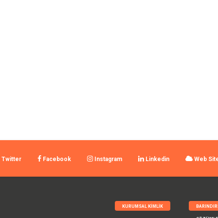
Twitter
Facebook
Instagram
Linkedin
Web Sit
KURUMSAL KIMLIK
BARINDI