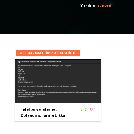
Yazılım
17 içerik
ALL POSTS TAGGED IN: FACEBOOK VERILERI
Telefon ve İnternet
6
1
Dolandırıcılarına Dikkat!