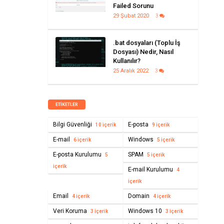
Failed Sorunu
29 Şubat 2020
3
.bat dosyaları (Toplu İş
Dosyası) Nedir, Nasıl
Kullanılır?
25 Aralık 2022
3
ETIKETLER
Bilgi Güvenliği
E-posta
10 içerik
9 içerik
E-mail
Windows
6 içerik
5 içerik
E-posta Kurulumu
SPAM
5
5 içerik
içerik
E-mail Kurulumu
4
içerik
Email
Domain
4 içerik
4 içerik
Veri Koruma
Windows 10
3 içerik
3 içerik