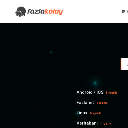
IP
Android / IOS
3 içerik
Fazlanet
7 içerik
Linux
6 içerik
Veritabanı
1 içerik