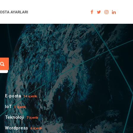
OSTA AYARLARI
E-posta
14 içerik
IoT
1 içerik
Teknoloji
7 içerik
Wordpress
6 içerik