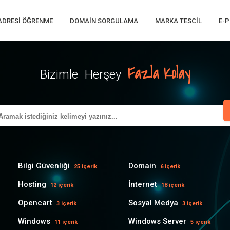
 ADRESI ÖĞRENME
DOMAIN SORGULAMA
MARKA TESCIL
E-P
Fazla Kolay
Bizimle Herşey
Bilgi Güvenliği
Domain
25 içerik
6 içerik
Hosting
İnternet
12 içerik
18 içerik
Opencart
Sosyal Medya
3 içerik
3 içerik
Windows
Windows Server
11 içerik
5 içerik