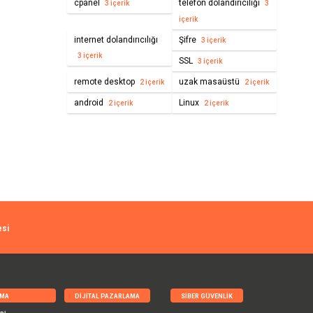
cpanel
telefon dolandırıcılığı
3 içerik
3
içerik
internet dolandırıcılığı
Şifre
3 içerik
3 içerik
SSL
3 içerik
remote desktop
uzak masaüstü
2 içerik
2 içerik
android
Linux
2 içerik
2 içerik
esi
RMA
DIJITAL PAZARLAMA
SIBER GÜVENLIK