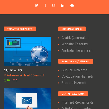
TOP ARTICLES BY LIKES
KURUMSAL KIMLIK
Grafik Çalışmaları
Website Tasarımı
Ambalaj Tasarımları
BARINDIRMA ÇÖZÜMLERI
Sunucu Kiralama
Bilgi Güvenliği
IP Adresimizi Nasıl Öğreniriz?
Co-Location Hizmeti
10
0
E-posta Hizmeti
DIJITAL PAZARLAMA
İnternet Reklamcılığı
Dijital Kampanyalar