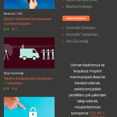
Marka Stratejisi
Android / IOS
Xiaomi Telefonlar İçin Kurumsal
SIBER GÜVENLIK
E-posta Kurulumu
Güvenlik Cihazları
9
1
Güvenlik Yazılımları
Veri Güvenliği
Uzman kadromuz ile
koşulsuz müşteri
Bilgi Güvenliği
memnuniyeti ilkesi ile
Telefon Dolandırıcıları Araştırıyor
hareket ederek,
– Geliştiriyor
sektörümüzdeki
9
0
yenilikleri çok yakından
takip ederek,
müşterilerimize
FAZLANET
sunuyoruz.