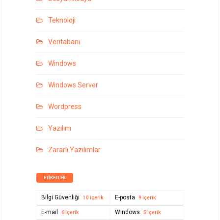
Teknoloji
Veritabanı
Windows
Windows Server
Wordpress
Yazılım
Zararlı Yazılımlar
ETIKETLER
Bilgi Güvenliği
E-posta
10 içerik
9 içerik
E-mail
Windows
6 içerik
5 içerik