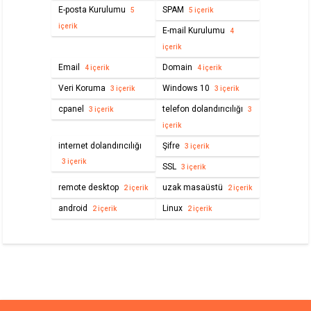
E-posta Kurulumu
SPAM
5
5 içerik
içerik
E-mail Kurulumu
4
içerik
Email
Domain
4 içerik
4 içerik
Veri Koruma
Windows 10
3 içerik
3 içerik
cpanel
telefon dolandırıcılığı
3 içerik
3
içerik
internet dolandırıcılığı
Şifre
3 içerik
3 içerik
SSL
3 içerik
remote desktop
uzak masaüstü
2 içerik
2 içerik
android
Linux
2 içerik
2 içerik