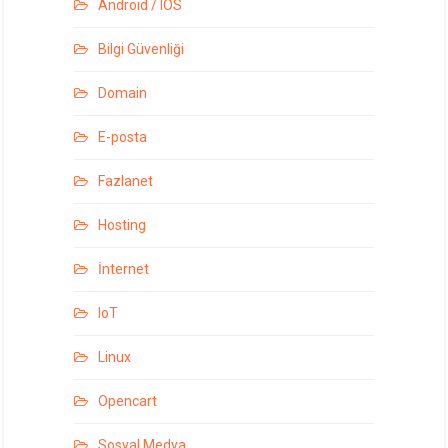
Android / IOS
Bilgi Güvenliği
Domain
E-posta
Fazlanet
Hosting
İnternet
IoT
Linux
Opencart
Sosyal Medya